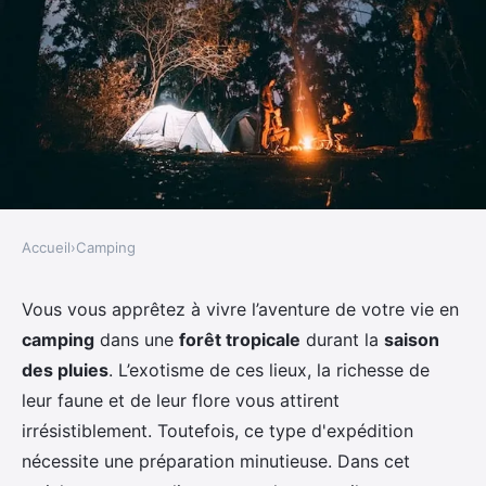
Accueil
›
Camping
CAMPING
Quels sont les meilleurs conseils
Vous vous apprêtez à vivre l’aventure de votre vie en
camping
dans une
forêt tropicale
durant la
saison
pour un camping en forêt
des pluies
. L’exotisme de ces lieux, la richesse de
tropicale durant la saison des
leur faune et de leur flore vous attirent
pluies?
irrésistiblement. Toutefois, ce type d'expédition
nécessite une préparation minutieuse. Dans cet
Adrien
•
10 juin 2024
•
5 min de lecture