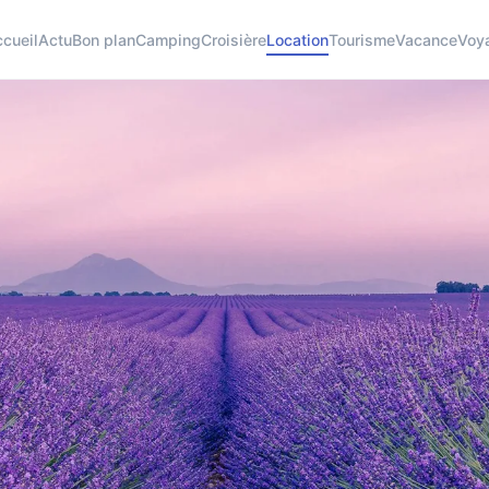
cueil
Actu
Bon plan
Camping
Croisière
Location
Tourisme
Vacance
Voy