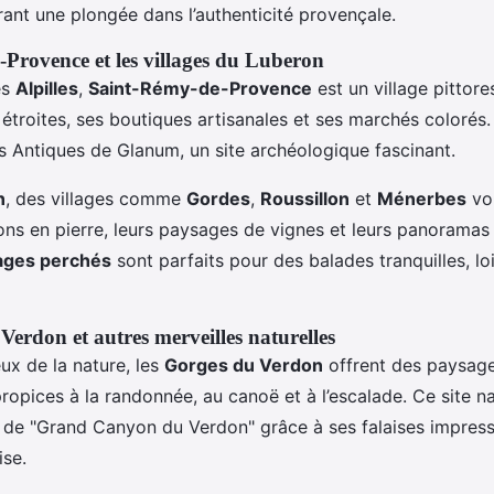
frant une plongée dans l’authenticité provençale.
Provence et les villages du Luberon
es
Alpilles
,
Saint-Rémy-de-Provence
est un village pittor
s étroites, ses boutiques artisanales et ses marchés coloré
es Antiques de Glanum, un site archéologique fascinant.
n
, des villages comme
Gordes
,
Roussillon
et
Ménerbes
vo
ons en pierre, leurs paysages de vignes et leurs panoramas
lages perchés
sont parfaits pour des balades tranquilles, loi
Verdon et autres merveilles naturelles
ux de la nature, les
Gorges du Verdon
offrent des paysag
ropices à la randonnée, au canoë et à l’escalade. Ce site na
é de "Grand Canyon du Verdon" grâce à ses falaises impres
ise.