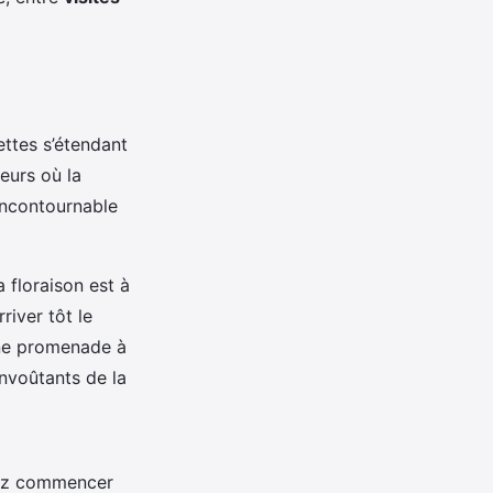
ettes s’étendant
eurs où la
incontournable
a floraison est à
iver tôt le
 Une promenade à
nvoûtants de la
vez commencer