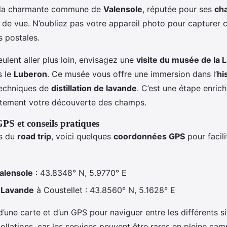
ar la charmante commune de
Valensole
, réputée pour ses
ch
 de vue. N’oubliez pas votre appareil photo pour capturer
s postales.
ulent aller plus loin, envisagez une
visite du musée de la 
s le
Luberon
. Ce musée vous offre une immersion dans l’
hi
techniques de
distillation de lavande
. C’est une étape enrich
itement votre découverte des champs.
S et conseils pratiques
es du
road trip
, voici quelques
coordonnées GPS
pour facili
alensole
: 43.8348° N, 5.9770° E
 Lavande
à Coustellet : 43.8560° N, 5.1628° E
’une carte et d’un GPS pour naviguer entre les différents s
collations, car les services peuvent être rares en pleine cam