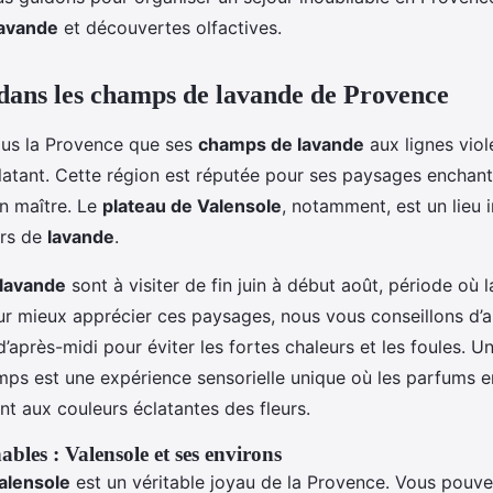
mps de lavande?
lavande
et découvertes olfactives.
ans les champs de lavande de Provence
lus la Provence que ses
champs de lavande
aux lignes viol
clatant. Cette région est réputée pour ses paysages enchant
n maître. Le
plateau de Valensole
, notamment, est un lieu 
urs de
lavande
.
lavande
sont à visiter de fin juin à début août, période où l
r mieux apprécier ces paysages, nous vous conseillons d’arr
d’après-midi pour éviter les fortes chaleurs et les foules.
mps est une expérience sensorielle unique où les parfums e
t aux couleurs éclatantes des fleurs.
bles : Valensole et ses environs
alensole
est un véritable joyau de la Provence. Vous pou