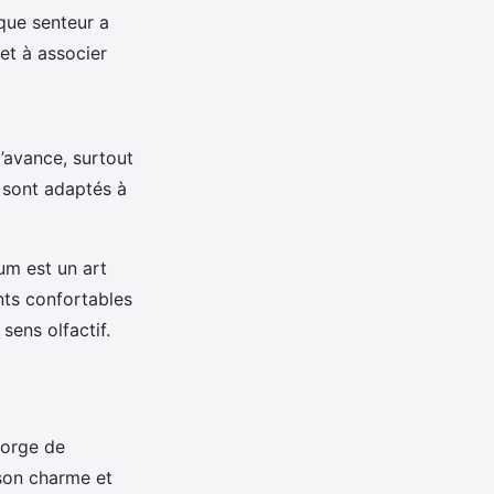
aque senteur a
 et à associer
l’avance, surtout
t sont adaptés à
um est un art
nts confortables
sens olfactif.
gorge de
 son charme et