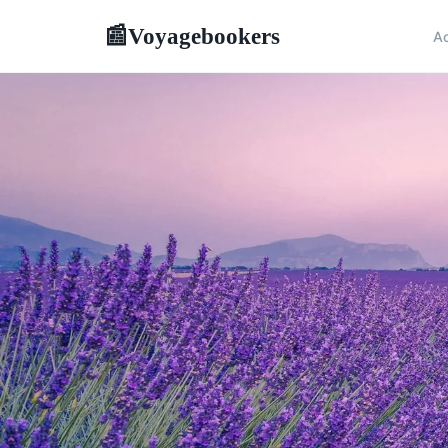
Voyagebookers
📰
Ac