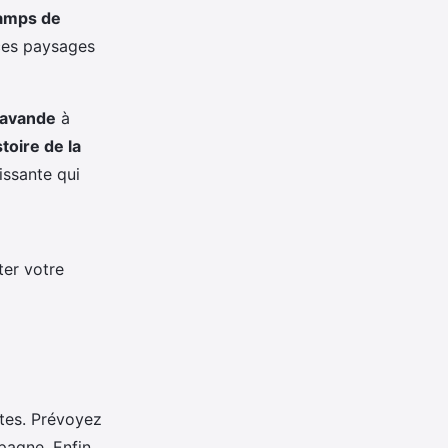
amps de
 ces paysages
Lavande
à
stoire de la
issante qui
ter votre
ites. Prévoyez
pagne. Enfin,