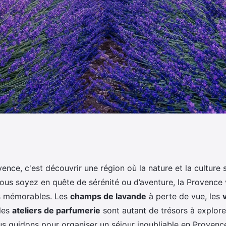
n séjour en
nce, c'est découvrir une région où la nature et la culture 
vous soyez en quête de sérénité ou d’aventure, la Provence
liers de parfumerie
s mémorables. Les
champs de lavande
à perte de vue, les
 les
ateliers de parfumerie
sont autant de trésors à explore
ous guidons pour organiser un séjour inoubliable en Provenc