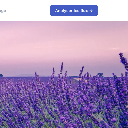
age
Analyser les flux →