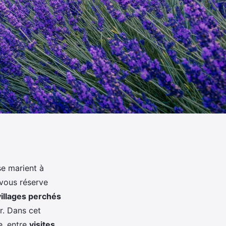
se marient à
 vous réserve
villages perchés
r. Dans cet
e, entre
visites