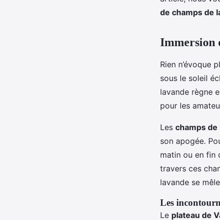
et des visites de cha
de champs de 
Adrien
•
10 juin 2024
•
6 min de lecture
Immersion d
Rien n’évoque p
sous le soleil é
lavande règne e
pour les amate
Les
champs de 
son apogée. Pou
matin ou en fin 
travers ces cha
lavande se mêlen
Les incontourna
Le
plateau de V