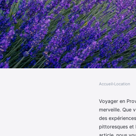
Accueil
›
Location
LOCATION
Comment organiser u
Voyager en Prove
merveille. Que 
Provence avec des ate
des expérience
pittoresques et
article, nous v