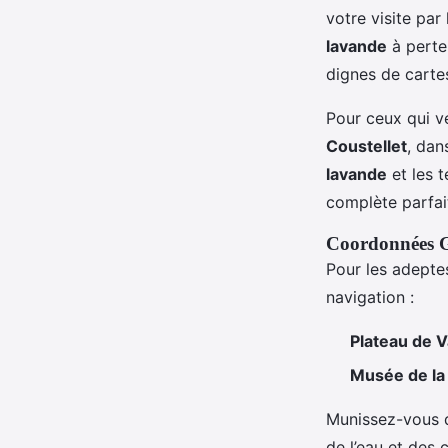
votre visite p
lavande
à perte
dignes de carte
Pour ceux qui ve
Coustellet
, dan
lavande
et les 
complète parfa
Coordonnées GP
Pour les adept
navigation :
Plateau de V
Musée de la
Munissez-vous d
de l’eau et des 