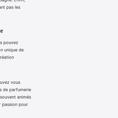
ant pas les
ue
us pouvez
on unique de
réation
uvez vous
ns de parfumerie
t souvent animés
r passion pour