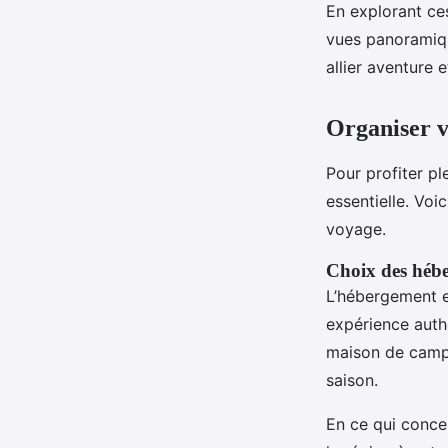
En explorant ces
vues panoramiqu
allier aventure et
Organiser vo
Pour profiter p
essentielle. Voi
voyage.
Choix des hébe
L’hébergement en
expérience auth
maison de campa
saison.
En ce qui concer